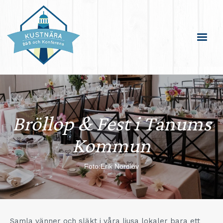
Bröllop & Fest i Tanums
Kommun
Foto:Erik Nordlöv
Samla vänner och släkt i våra ljusa lokaler bara ett