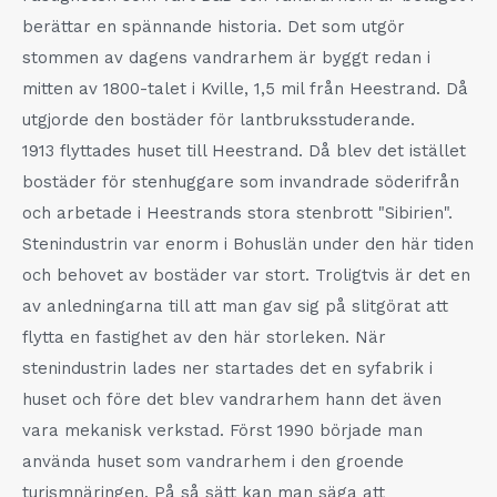
berättar en spännande historia. Det som utgör
stommen av dagens vandrarhem är byggt redan i
mitten av 1800-talet i Kville, 1,5 mil från Heestrand. Då
utgjorde den bostäder för lantbruksstuderande.
1913 flyttades huset till Heestrand. Då blev det istället
bostäder för stenhuggare som invandrade söderifrån
och arbetade i Heestrands stora stenbrott "Sibirien".
Stenindustrin var enorm i Bohuslän under den här tiden
och behovet av bostäder var stort. Troligtvis är det en
av anledningarna till att man gav sig på slitgörat att
flytta en fastighet av den här storleken. När
stenindustrin lades ner startades det en syfabrik i
huset och före det blev vandrarhem hann det även
vara mekanisk verkstad. Först 1990 började man
använda huset som vandrarhem i den groende
turismnäringen. På så sätt kan man säga att