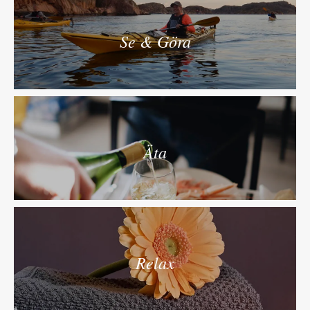
Se & Göra
Äta
Relax